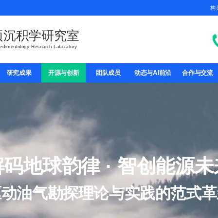
构架
频沉积学研究室
Sedimentology Research Laboratory
研究成果
开源与创新
团队成员
动态与AI前沿
合作与交流
解码地球韵律 · 智创能源未
驱动油气勘探理论与实践的范式革