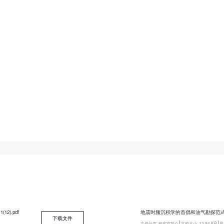
2).pdf
地震时频沉积学的首倡和油气勘探范式革
下载文件
文件分类:
研究室简介
文档大小:
13.94 KB
最