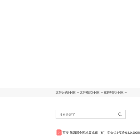
文件分类
(不限)
文件格式
(不限)
选择时间
(不限)
西安-第四届全国地震成藏（矿）学会议3号通知3.0-202511(1